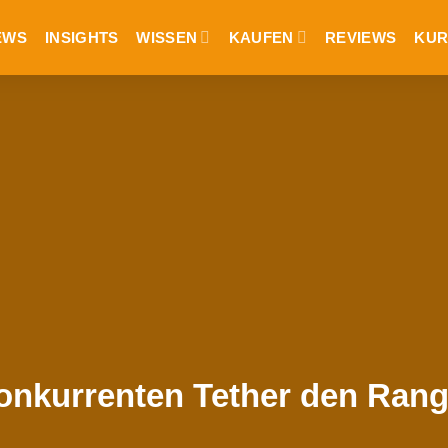
EWS
INSIGHTS
WISSEN
KAUFEN
REVIEWS
KUR
nkurrenten Tether den Rang