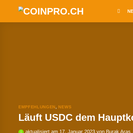
Zum
N
Inhalt
springen
EMPFEHLUNGEN
,
NEWS
Läuft USDC dem Hauptko
aktualisiert am
17. Januar 2023
von
Burak Aras