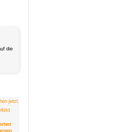
uf die
erten
arnen