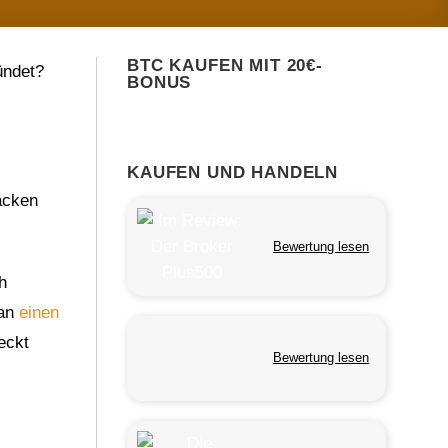
BTC KAUFEN MIT 20€-
ündet?
BONUS
KAUFEN UND HANDELN
acken
Bewertung lesen
h
man
einen
eckt
Bewertung lesen