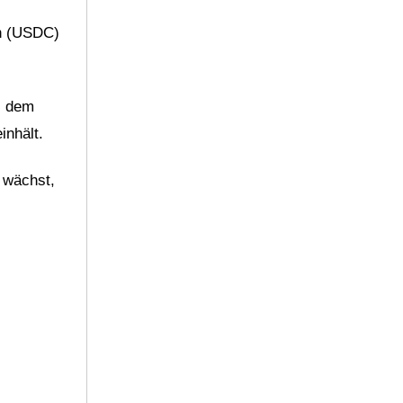
in (USDC)
s dem
inhält.
 wächst,