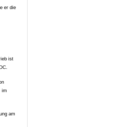
e er die
ieb ist
DC.
on
s im
lung am