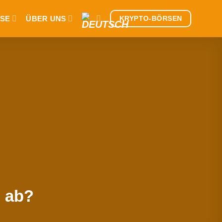
SE
ÜBER UNS
KRYPTO-BÖRSEN
 ab?