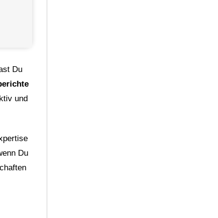
ast Du
berichte
ktiv und
xpertise
 wenn Du
chaften