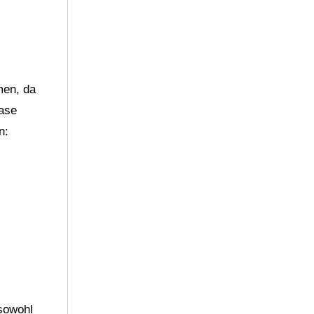
men, da
base
n:
 sowohl