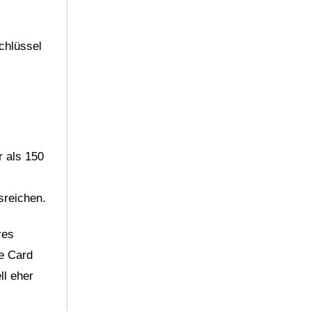
chlüssel
 als 150
sreichen.
res
se Card
ll eher