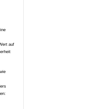
eine
Wert auf
erheit
wie
ders
en: