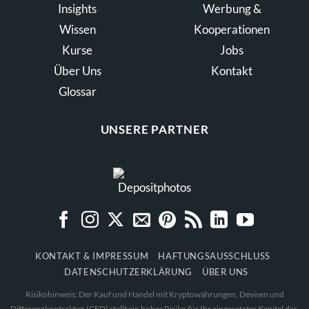
Insights
Werbung &
Wissen
Kooperationen
Kurse
Jobs
Über Uns
Kontakt
Glossar
UNSERE PARTNER
KONTAKT & IMPRESSUM
HAFTUNGSAUSSCHLUSS
DATENSCHUTZERKLÄRUNG
ÜBER UNS
Risikohinweis: Der Kauf und Handel mit Kryptowährungen, Devisen und
Differenzkontrakten (CFD) stellt ein hohes Risiko für Ihr eingesetztes Kapital dar.