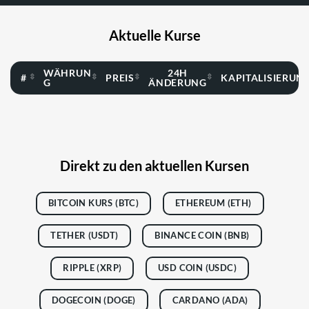
Aktuelle Kurse
WÄHRUN
24H
#
PREIS
KAPITALISIERUN
G
ÄNDERUNG
Direkt zu den aktuellen Kursen
BITCOIN KURS (BTC)
ETHEREUM (ETH)
TETHER (USDT)
BINANCE COIN (BNB)
RIPPLE (XRP)
USD COIN (USDC)
DOGECOIN (DOGE)
CARDANO (ADA)