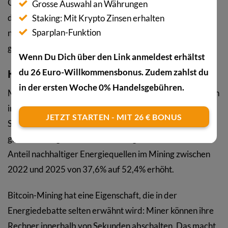
Goldförderung liegen höher, globale Rechenzentren
Grosse Auswahl an Währungen
deutlich darüber. Das macht Bitcoin nicht automatisch
Staking: Mit Krypto Zinsen erhalten
Sparplan-Funktion
nachhaltig. Es zeigt aber, dass die Debatte selektiv
geführt wird, wenn nur Bitcoin im Fokus steht.
Wenn Du Dich über den Link anmeldest erhältst
du 26 Euro-Willkommensbonus. Zudem zahlst du
Kann Bitcoin-Mining nachhaltiger werden?
in der ersten Woche 0% Handelsgebühren.
Miner suchen günstigen Strom. Da erneuerbare Energien
in vielen Regionen inzwischen zu den günstigsten
JETZT STARTEN - MIT 26 € BONUS
Stromquellen gehören, ist der wirtschaftliche Anreiz für
grünes Mining real. Laut Cambridge-Daten hat sich der
Anteil nachhaltiger Energiequellen im Mining zwischen
2022 und 2025 von 37,6% auf 52,4% erhöht.
Bitcoin-Mining hat eine Eigenschaft, die in der
Energiedebatte selten erwähnt wird: Miner können ihre
Rechner innerhalb von Sekunden abschalten. Das macht