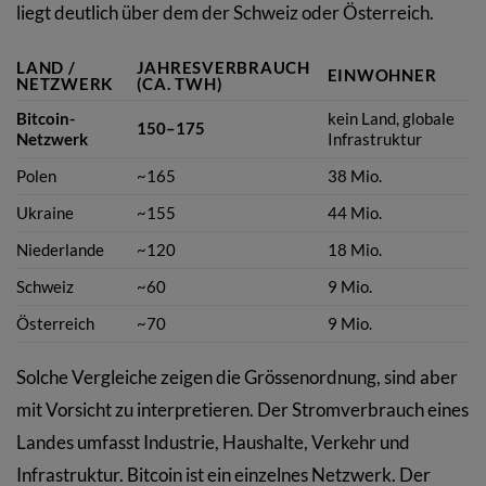
liegt deutlich über dem der Schweiz oder Österreich.
LAND /
JAHRESVERBRAUCH
EINWOHNER
NETZWERK
(CA. TWH)
Bitcoin-
kein Land, globale
150–175
Netzwerk
Infrastruktur
Polen
~165
38 Mio.
Ukraine
~155
44 Mio.
Niederlande
~120
18 Mio.
Schweiz
~60
9 Mio.
Österreich
~70
9 Mio.
Solche Vergleiche zeigen die Grössenordnung, sind aber
mit Vorsicht zu interpretieren. Der Stromverbrauch eines
Landes umfasst Industrie, Haushalte, Verkehr und
Infrastruktur. Bitcoin ist ein einzelnes Netzwerk. Der