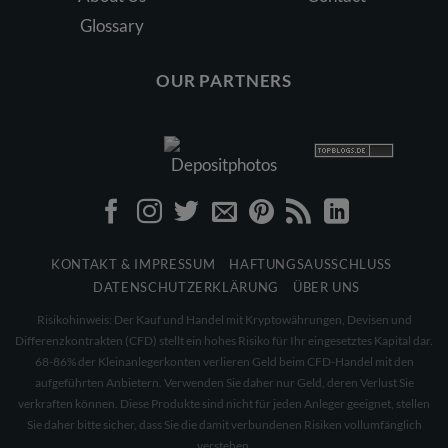
Glossary
OUR PARTNERS
KONTAKT & IMPRESSUM
HAFTUNGSAUSSCHLUSS
DATENSCHUTZERKLÄRUNG
ÜBER UNS
Risikohinweis: Der Kauf und Handel mit Kryptowährungen, Devisen und
Differenzkontrakten (CFD) stellt ein hohes Risiko für Ihr eingesetztes Kapital dar.
68-86% der Kleinanlegerkonten verlieren Geld beim CFD-Handel mit den
aufgeführten Anbietern. Verwenden Sie daher nur Geld, deren Verlust Sie
verkraften können. Diese Produkte sind nicht für jeden Anleger geeignet, stellen
Sie daher bitte sicher, dass Sie die damit verbundenen Risiken vollumfänglich
verstehen.