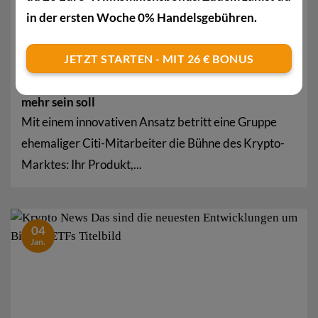
in der ersten Woche 0% Handelsgebühren.
JETZT STARTEN - MIT 26 € BONUS
Bitcoin-DR statt BTC-ETF: Wie SEC keine Hürde
mehr sein soll
Mit einem innovativen Ansatz betritt eine Gruppe
ehemaliger Citi-Mitarbeiter die Bühne des Krypto-
Marktes: Ihr Produkt,...
04
Jan.