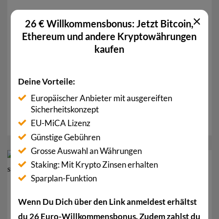
×
26 € Willkommensbonus: Jetzt Bitcoin,
Ethereum und andere Kryptowährungen
kaufen
Bitcoin-ETF: Finanzberater erwarten keine
Zulassung in 2024
Deine Vorteile:
Ein Grossteil der US-amerikanischen Finanzberater
Europäischer Anbieter mit ausgereiften
erwartet für das Jahr 2024 keine Zulassung von
Sicherheitskonzept
Bitcoin-ETF. Diese...
EU-MiCA Lizenz
Günstige Gebühren
Grosse Auswahl an Währungen
Staking: Mit Krypto Zinsen erhalten
04
Jan.
Sparplan-Funktion
Wenn Du Dich über den Link anmeldest erhältst
du 26 Euro-Willkommensbonus. Zudem zahlst du