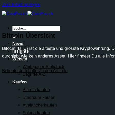
Zum Inhalt springen
Bitcoin Übersicht
News
Bitocin (BTC) ist die älteste und grösste Kryptowährung. 
Insights
durchlebt wie kein anderes Asset. Hier findest Du alle In
Wissen
Whitepaper Bibliothek
Beliebteste Inhalte
Zu den Artikeln
Begriffe A-Z
Kaufen
Bitcoin kaufen
Ethereum kaufen
Avalanche kaufen
Solana kaufen