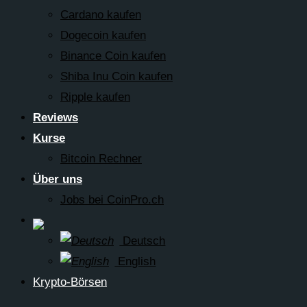
Cardano kaufen
Dogecoin kaufen
Binance Coin kaufen
Shiba Inu Coin kaufen
Ripple kaufen
Reviews
Kurse
Bitcoin Rechner
Über uns
Jobs bei CoinPro.ch
Deutsch
English
Krypto-Börsen