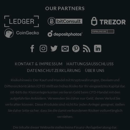
OUR PARTNERS
KONTAKT & IMPRESSUM
HAFTUNGSAUSSCHLUSS
DATENSCHUTZERKLÄRUNG
ÜBER UNS
Risikohinweis: Der Kauf und Handel mit Kryptowährungen, Devisen und
Differenzkontrakten (CFD) stellt ein hohes Risiko für Ihr eingesetztes Kapital dar.
68-86% der Kleinanlegerkonten verlieren Geld beim CFD-Handel mit den
aufgeführten Anbietern. Verwenden Sie daher nur Geld, deren Verlust Sie
verkraften können. Diese Produkte sind nicht für jeden Anleger geeignet, stellen
Sie daher bitte sicher, dass Sie die damit verbundenen Risiken vollumfänglich
verstehen.
Die Inhalte dieser Webseite stellen keine Finanz-/Anlageberatung dar.