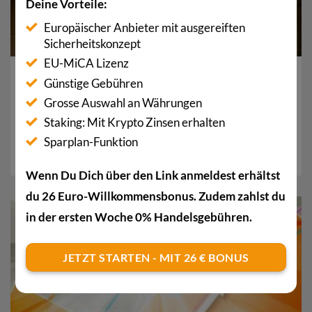
Deine Vorteile:
Europäischer Anbieter mit ausgereiften
Sicherheitskonzept
EU-MiCA Lizenz
Bitcoin bei DZ Bank: Bietet zweitgrösste Bank in
Günstige Gebühren
Deutschland bald BTC an?
Grosse Auswahl an Währungen
Die DZ Bank, als zweitgrösste Geschäftsbank
Staking: Mit Krypto Zinsen erhalten
Deutschlands, plant einen bahnbrechenden Schritt in
Sparplan-Funktion
den Kryptowährungshandel. Noch...
Wenn Du Dich über den Link anmeldest erhältst
du 26 Euro-Willkommensbonus. Zudem zahlst du
in der ersten Woche 0% Handelsgebühren.
01
Feb.
JETZT STARTEN - MIT 26 € BONUS