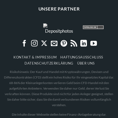
UNSERE PARTNER
KONTAKT & IMPRESSUM
HAFTUNGSAUSSCHLUSS
DATENSCHUTZERKLÄRUNG
ÜBER UNS
Risikohinweis: Der Kauf und Handel mit Kryptowährungen, Devisen und
Differenzkontrakten (CFD) stellt ein hohes Risiko für Ihr eingesetztes Kapital dar.
68-86% der Kleinanlegerkonten verlieren Geld beim CFD-Handel mit den
aufgeführten Anbietern. Verwenden Sie daher nur Geld, deren Verlust Sie
verkraften können. Diese Produkte sind nicht für jeden Anleger geeignet, stellen
Sie daher bitte sicher, dass Sie die damit verbundenen Risiken vollumfänglich
verstehen.
Die Inhalte dieser Webseite stellen keine Finanz-/Anlageberatung dar.