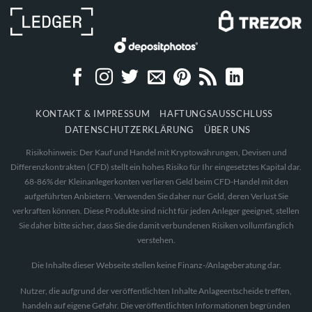
KONTAKT & IMPRESSUM
HAFTUNGSAUSSCHLUSS
DATENSCHUTZERKLÄRUNG
ÜBER UNS
Risikohinweis: Der Kauf und Handel mit Kryptowährungen, Devisen und
Differenzkontrakten (CFD) stellt ein hohes Risiko für Ihr eingesetztes Kapital dar.
68-86% der Kleinanlegerkonten verlieren Geld beim CFD-Handel mit den
aufgeführten Anbietern. Verwenden Sie daher nur Geld, deren Verlust Sie
verkraften können. Diese Produkte sind nicht für jeden Anleger geeignet, stellen
Sie daher bitte sicher, dass Sie die damit verbundenen Risiken vollumfänglich
verstehen.
Die Inhalte dieser Webseite stellen keine Finanz-/Anlageberatung dar.
Nutzer, die aufgrund der veröffentlichten Inhalte Anlageentscheide treffen,
handeln auf eigene Gefahr. Die veröffentlichten Informationen begründen