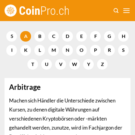
Zum
Inhalt
springen
5
A
B
C
D
E
F
G
H
I
K
L
M
N
O
P
R
S
T
U
V
W
Y
Z
Arbitrage
Machen sich Händler die Unterschiede zwischen
Kursen, zu denen digitale Währungen auf
verschiedenen Kryptobörsen oder -märkten
gehandelt werden, zunutze, wird im Fachjargon der