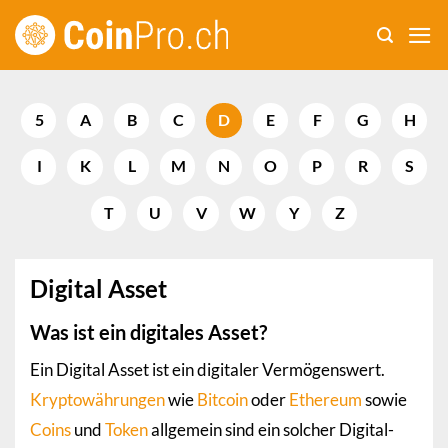
Zum
Inhalt
springen
5
A
B
C
D
E
F
G
H
I
K
L
M
N
O
P
R
S
T
U
V
W
Y
Z
Digital Asset
Was ist ein digitales Asset?
Ein Digital Asset ist ein digitaler Vermögenswert.
Kryptowährungen
wie
Bitcoin
oder
Ethereum
sowie
Coins
und
Token
allgemein sind ein solcher Digital-