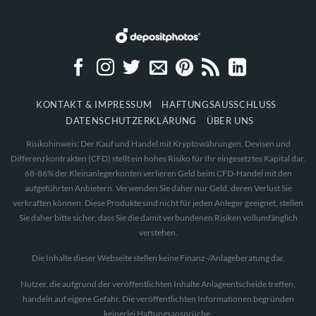
KONTAKT & IMPRESSUM
HAFTUNGSAUSSCHLUSS
DATENSCHUTZERKLÄRUNG
ÜBER UNS
Risikohinweis: Der Kauf und Handel mit Kryptowährungen, Devisen und
Differenzkontrakten (CFD) stellt ein hohes Risiko für Ihr eingesetztes Kapital dar.
68-86% der Kleinanlegerkonten verlieren Geld beim CFD-Handel mit den
aufgeführten Anbietern. Verwenden Sie daher nur Geld, deren Verlust Sie
verkraften können. Diese Produkte sind nicht für jeden Anleger geeignet, stellen
Sie daher bitte sicher, dass Sie die damit verbundenen Risiken vollumfänglich
verstehen.
Die Inhalte dieser Webseite stellen keine Finanz-/Anlageberatung dar.
Nutzer, die aufgrund der veröffentlichten Inhalte Anlageentscheide treffen,
handeln auf eigene Gefahr. Die veröffentlichten Informationen begründen
keinerlei Haftungsansprüche.