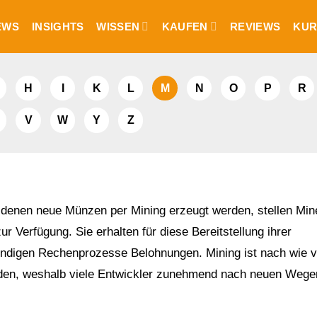
EWS
INSIGHTS
WISSEN
KAUFEN
REVIEWS
KUR
H
I
K
L
M
N
O
P
R
V
W
Y
Z
n denen neue Münzen per Mining erzeugt werden, stellen Min
r Verfügung. Sie erhalten für diese Bereitstellung ihrer
endigen Rechenprozesse Belohnungen. Mining ist nach wie v
den, weshalb viele Entwickler zunehmend nach neuen Wegen