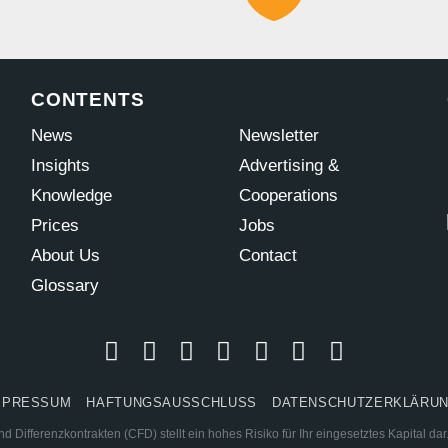
CONTENTS
News
Newsletter
Insights
Advertising &
Knowledge
Cooperations
Prices
Jobs
About Us
Contact
Glossary
MPRESSUM
HAFTUNGSAUSSCHLUSS
DATENSCHUTZERKLÄRU
 Differenzkontrakten (CFD) stellt ein hohes Risiko für Ihr eingesetztes Kapital d