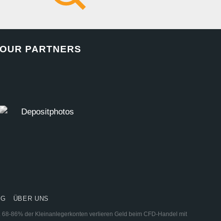
OUR PARTNERS
NG
ÜBER UNS
ar. 68-86% der Kleinanlegerkonten verlieren Geld beim CFD-Handel mit