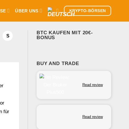
SE
ÜBER UNS
KRYPTO-BÖRSEN
BTC KAUFEN MIT 20€-
S
BONUS
BUY AND TRADE
Read review
er
or
 für
Read review