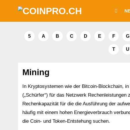
Zum
N
Inhalt
springen
5
A
B
C
D
E
F
G
T
U
Mining
In Kryptosystemen wie der Bitcoin-Blockchain, i
(„Schürfer“) für das Netzwerk Rechenleistungen zu
Rechenkapazität für die die Ausführung der aufw
häufig mit einem hohen Energieverbrauch verbun
die Coin- und Token-Entstehung suchen.