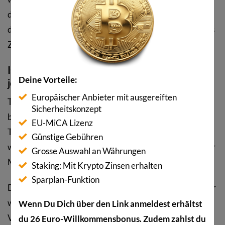
das Projekt nach kurzer Zeit verwirft? Dies könnte viele
daran zweifeln lassen, ob der Bitcoin sich als gesetzliches
Zahlungsmittel jemals durchsetzen kann.
Ist der Einfluss des Bitcoins im Land bereits
Deine Vorteile:
jetzt da?
Europäischer Anbieter mit ausgereiften
Tatsächlich wird es noch eine Weile Zeit beanspruchen,
Sicherheitskonzept
bis der Bitcoin auch endgültig in El Salvador ankommt.
EU-MiCA Lizenz
Trotz der Einführung als gesetzliches Zahlungsmittel
Günstige Gebühren
wissen laut einer Umfrage weiterhin über 90 Prozent der
Grosse Auswahl an Währungen
Menschen nichts vom Bitcoin.
Staking: Mit Krypto Zinsen erhalten
Sparplan-Funktion
Das heisst, dass die Aufklärungsarbeit in diesem Fall sehr
wichtig sein wird. Das hat Bukele zumindest bereits im
Wenn Du Dich über den Link anmeldest erhältst
Vorfeld erkannt und diesbezüglich Schritte
du 26 Euro-Willkommensbonus. Zudem zahlst du