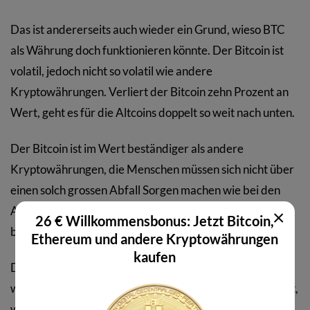
Das ist andererseits auch wieder ein Grund, wieso BTC
als Währung doch funktionieren könnte. Der Bitcoin ist
volatil, jedoch nicht so volatil wie andere
Kryptowährungen. Verliert der Bitcoin zehn Prozent an
Wert, geht es für die Altcoins doppelt so weit nach unten.
Der Bitcoin ist im Wert beständiger als andere
Kryptowährungen, die Menschen müssen sich nicht über
einen solch grossen Abfall Sorgen machen wie bei den
Altcoins. Dennoch sind die Schwachstellen des Bitcoins
×
26 € Willkommensbonus: Jetzt Bitcoin,
bei Transaktionen klar.
Ethereum und andere Kryptowährungen
kaufen
Der Markt ist sehr von Emotionen geprägt. Was passiert,
wenn das Projekt Bitcoin in El Salvador scheitert? Was ist,
wenn El Salvador einfach nicht die Geduld aufbringt und