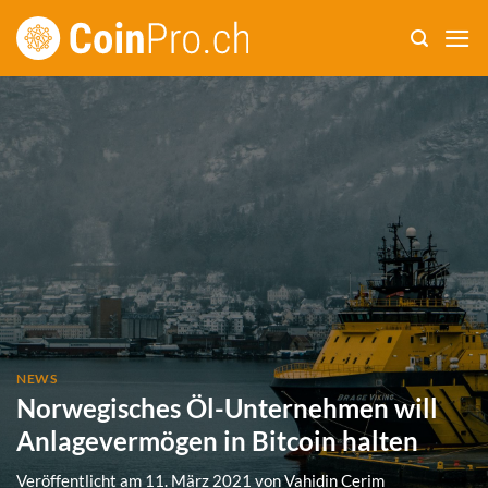
Zum
Inhalt
springen
NEWS
Norwegisches Öl-Unternehmen will
Anlagevermögen in Bitcoin halten
Veröffentlicht am
11. März 2021
von
Vahidin Cerim