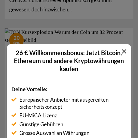
CBDCs. Zunächst sei er optimistisch gestimmt
gewesen, doch inzwischen...
20
Sep.
×
26 € Willkommensbonus: Jetzt Bitcoin,
Ethereum und andere Kryptowährungen
kaufen
Deine Vorteile:
Europäischer Anbieter mit ausgereiften
Sicherheitskonzept
TON Kursexplosion: Warum der Coin um 82
EU-MiCA Lizenz
Prozent steigt
Günstige Gebühren
Ton verzeichnet in den letzten Wochen eine enorme
Grosse Auswahl an Währungen
Kursexplosion. Aktuell ist die 2018 von Telegram...