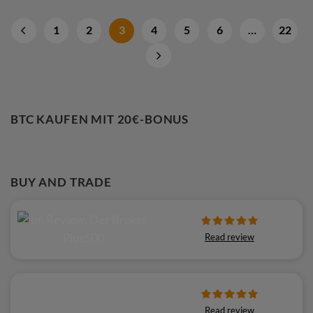
1
2
3
4
5
6
…
22
BTC KAUFEN MIT 20€-BONUS
BUY AND TRADE
Read review
Read review