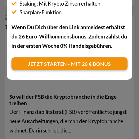
Staking: Mit Krypto Zinsen erhalten
Sparplan-Funktion
18
Wenn Du Dich über den Link anmeldest erhältst
Juli
du 26 Euro-Willkommensbonus. Zudem zahlst du
in der ersten Woche 0% Handelsgebühren.
JETZT STARTEN - MIT 26 € BONUS
So will der FSB die Kryptobranche in die Enge
treiben
Der Finanzstabilitätsrat (FSB) veröffentlichte jüngst
neue Ausarbeitungen, die man der Kryptobranche
widmet. Darin schrieb die...