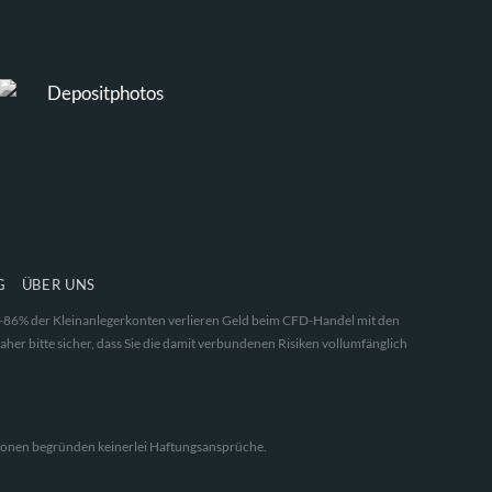
G
ÜBER UNS
 68-86% der Kleinanlegerkonten verlieren Geld beim CFD-Handel mit den
aher bitte sicher, dass Sie die damit verbundenen Risiken vollumfänglich
ationen begründen keinerlei Haftungsansprüche.