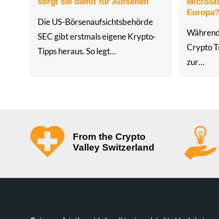
sorgt sie damit für Aufsehen
MicroSt
Europa
Die US-Börsenaufsichtsbehörde
Während
SEC gibt erstmals eigene Krypto-
Crypto T
Tipps heraus. So legt…
zur…
From the Crypto
Valley Switzerland