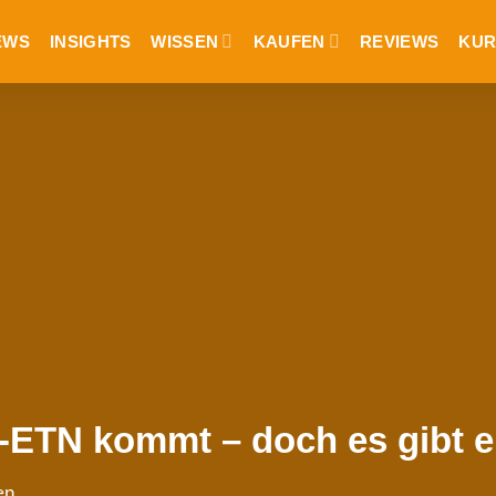
EWS
INSIGHTS
WISSEN
KAUFEN
REVIEWS
KUR
n-ETN kommt – doch es gibt 
en