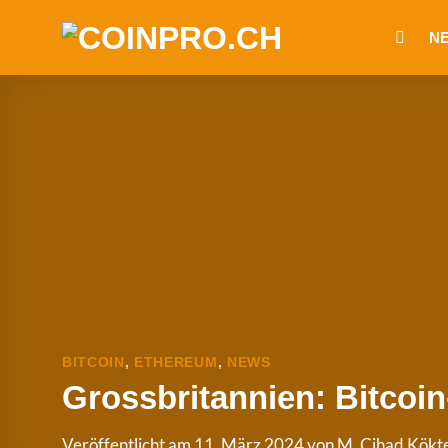
Zum
Inhalt
N
springen
BITCOIN
,
ETHEREUM
,
NEWS
Grossbritannien: Bitcoi
Veröffentlicht am
11. März 2024
von
M. Cihad Kökt