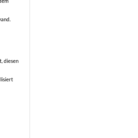
 dem
wand.
t, diesen
isiert