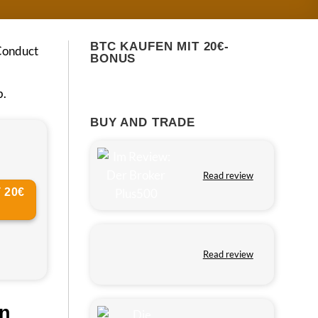
BTC KAUFEN MIT 20€-
Conduct
BONUS
b.
BUY AND TRADE
Read review
 20€
Read review
en