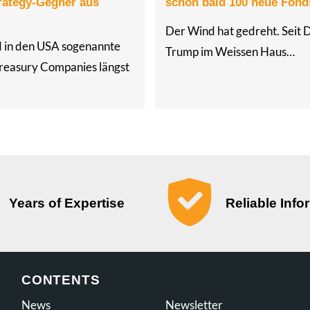
rategy-Gegner aus
schon bald 100 neue Fond
?
Der Wind hat gedreht. Seit 
 in den USA sogenannte
Trump im Weissen Haus…
reasury Companies längst
Years of Expertise
Reliable Info
CONTENTS
News
Newsletter