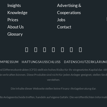
Insights
Advertising &
Knowledge
Cooperations
Prices
Jobs
About Us
Contact
Glossary
IMPRESSUM
HAFTUNGSAUSSCHLUSS
DATENSCHUTZERKLÄRUN
Differenzkontrakten (CFD) stellt ein hohes Risiko für Ihr eingesetztes Kapital dar.
 verkraften können. Diese Produkte sind nicht für jeden Anleger geeignet, stellen Sie d
verstehen.
Die Inhalte dieser Webseite stellen keine Finanz-/Anlageberatung dar.
alte Anlageentscheide treffen, handeln auf eigene Gefahr. Die veröffentlichten Inform