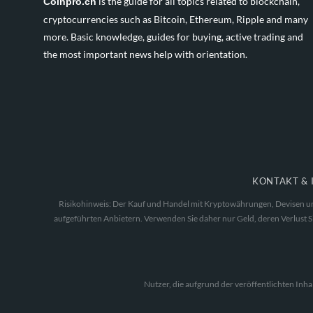
is the guide for all topics related to blockchain,
Coinpro.ch
cryptocurrencies such as Bitcoin, Ethereum, Ripple and many
more. Basic knowledge, guides for buying, active trading and
the most important news help with orientation.
KONTAKT & 
Risikohinweis: Der Kauf und Handel mit Kryptowährungen, Devisen und 
aufgeführten Anbietern. Verwenden Sie daher nur Geld, deren Verlust Sie
Nutzer, die aufgrund der veröffentlichten Inh