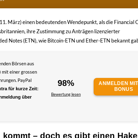
1. März) einen bedeutenden Wendepunkt, als die Financial 
sbritannien, ihre Zustimmung zu Anträgen lizenzierter
ded Notes (ETN), wie Bitcoin-ETN und Ether-ETN bekannt ga
renden Börsen aus
 mit einer grossen
hrungen. PayPal
98%
ANMELDEN MIT
tra für kurze Zeit:
BONUS
Bewertung lesen
Anmeldung über
N kommt – doch es gibt einen Hak