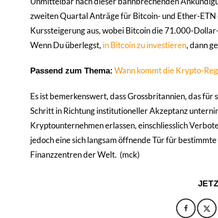
Unmittelbar nach dieser bahnbrechenden Ankündigung
zweiten Quartal Anträge für Bitcoin- und Ether-ETN
Kurssteigerung aus, wobei Bitcoin die 71.000-Doll
Wenn Du überlegst,
in Bitcoin zu investieren
, dann ge
Wann kommt die Krypto-Regul
Passend zum Thema:
1
Es ist bemerkenswert, dass Grossbritannien, das für
Schritt in Richtung institutioneller Akzeptanz unt
Kryptounternehmen erlassen, einschliesslich Verbote 
jedoch eine sich langsam öffnende Tür für bestimmte
Finanzzentren der Welt. (mck)
JET