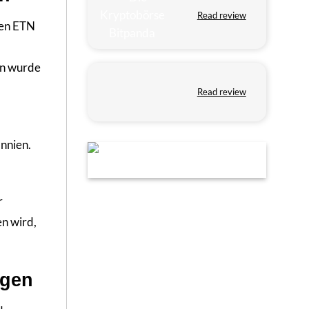
Read review
ten ETN
en wurde
Read review
annien.
r
en wird,
egen