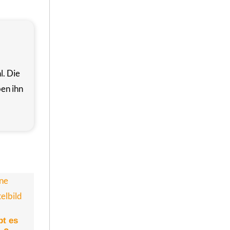
l. Die
en ihn
bt es