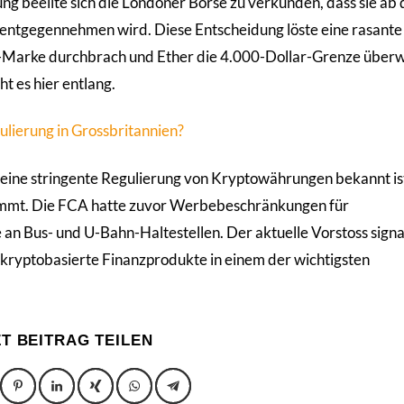
 beeilte sich die Londoner Börse zu verkünden, dass sie ab
 entgegennehmen wird. Diese Entscheidung löste eine rasante
ar-Marke durchbrach und Ether die 4.000-Dollar-Grenze über
ht es hier entlang.
ierung in Grossbritannien?
 seine stringente Regulierung von Kryptowährungen bekannt is
ernimmt. Die FCA hatte zuvor Werbebeschränkungen für
an Bus- und U-Bahn-Haltestellen. Der aktuelle Vorstoss signal
 kryptobasierte Finanzprodukte in einem der wichtigsten
ZT BEITRAG TEILEN