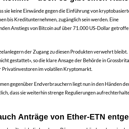
ss sie keine Einwände gegen die Einführung von kryptobasier
rmen bis Kreditunternehmen, zugänglich sein werden. Eine
nden Anstiegs von Bitcoin auf über 71.000 US-Dollar getroff
nzelanlegern der Zugang zu diesen Produkten verwehrt bleibt.
cht gestattet», so die klare Ansage der Behörde in Grossbrit
er Privatinvestoren im volatilen Kryptomarkt.
men gegenüber Endverbrauchern liegt nun in den Händen de
ich, dass sie weiterhin strenge Regulierungen aufrechterhalt
auch Anträge von Ether-ETN entg