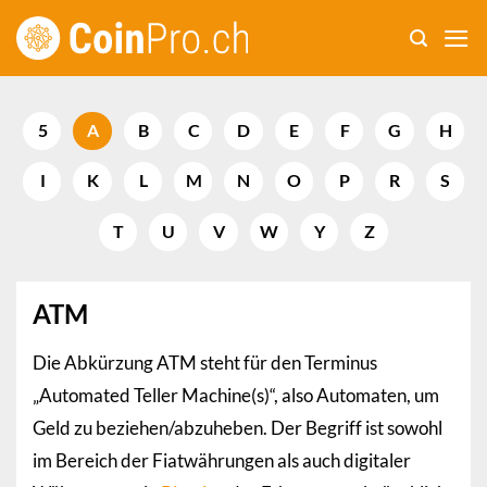
Zum
Inhalt
springen
5
A
B
C
D
E
F
G
H
I
K
L
M
N
O
P
R
S
T
U
V
W
Y
Z
ATM
Die Abkürzung ATM steht für den Terminus
„Automated Teller Machine(s)“, also Automaten, um
Geld zu beziehen/abzuheben. Der Begriff ist sowohl
im Bereich der Fiatwährungen als auch digitaler