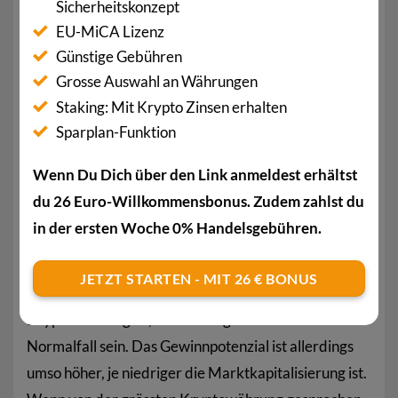
(
Circulating Supply
) und des aktuellen Preises pro
Sicherheitskonzept
Münze berechnet. Bisher belegt der
Bitcoin
als
EU-MiCA Lizenz
Günstige Gebühren
führende digitale Währung nach
Grosse Auswahl an Währungen
Marktkapitalisierung den ersten Platz.
Staking: Mit Krypto Zinsen erhalten
Warum ist die Marktkapitalisierung
Sparplan-Funktion
wichtig?
Wenn Du Dich über den Link anmeldest erhältst
Die Marktkapitalisierung einer Kryptowährung ist
du 26 Euro-Willkommensbonus. Zudem zahlst du
ein wichtiger Indikator für die Beliebtheit. Sie gibt
in der ersten Woche 0% Handelsgebühren.
zudem an, wie viel Geld in eine digitale Währung
investiert ist und ist daher auch für Investoren
JETZT STARTEN - MIT 26 € BONUS
wichtig. Je höher die Marktkapitalisierung einer
Kryptowährung ist, umso weniger volatil sollte sie im
Normalfall sein. Das Gewinnpotenzial ist allerdings
umso höher, je niedriger die Marktkapitalisierung ist.