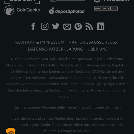
KONTAKT & IMPRESSUM
HAFTUNGSAUSSCHLUSS
DATENSCHUTZERKLÄRUNG
ÜBER UNS
Risikohinweis: Der Kauf und Handel mit Kryptowährungen, Devisen und
Differenzkontrakten (CFD) stellt ein hohes Risiko für Ihr eingesetztes Kapital dar.
68-86% der Kleinanlegerkonten verlieren Geld beim CFD-Handel mit den
aufgeführten Anbietern. Verwenden Sie daher nur Geld, deren Verlust Sie
verkraften können. Diese Produkte sind nicht für jeden Anleger geeignet, stellen
Sie daher bitte sicher, dass Sie die damit verbundenen Risiken vollumfänglich
verstehen.
Die Inhalte dieser Webseite stellen keine Finanz-/Anlageberatung dar.
Nutzer, die aufgrund der veröffentlichten Inhalte Anlageentscheide treffen,
handeln auf eigene Gefahr. Die veröffentlichten Informationen begründen
keinerlei Haftungsansprüche.