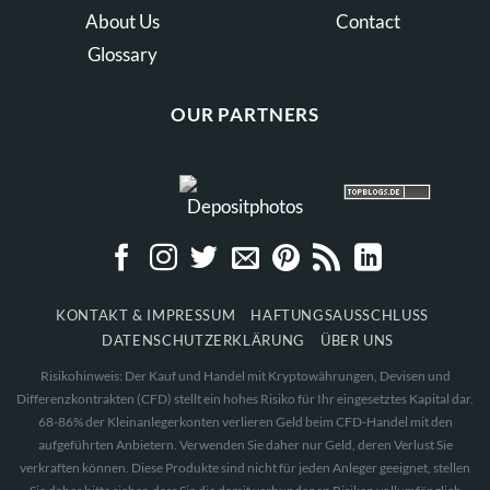
About Us
Contact
Glossary
OUR PARTNERS
KONTAKT & IMPRESSUM
HAFTUNGSAUSSCHLUSS
DATENSCHUTZERKLÄRUNG
ÜBER UNS
Risikohinweis: Der Kauf und Handel mit Kryptowährungen, Devisen und
Differenzkontrakten (CFD) stellt ein hohes Risiko für Ihr eingesetztes Kapital dar.
68-86% der Kleinanlegerkonten verlieren Geld beim CFD-Handel mit den
aufgeführten Anbietern. Verwenden Sie daher nur Geld, deren Verlust Sie
verkraften können. Diese Produkte sind nicht für jeden Anleger geeignet, stellen