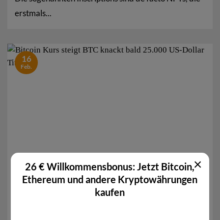
erstmals...
16
Feb.
×
26 € Willkommensbonus: Jetzt Bitcoin,
Bitcoin Kurs steigt: BTC knackt bald 25.000 US-
Ethereum und andere Kryptowährungen
Dollar?
kaufen
Der Bitcoin Kurs steigt. BTC ist auf dem besten Weg,
bald einen Wert von 25.000...