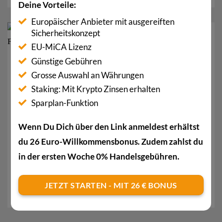
Deine Vorteile:
Europäischer Anbieter mit ausgereiften
Sicherheitskonzept
10
Feb.
EU-MiCA Lizenz
Günstige Gebühren
Grosse Auswahl an Währungen
Staking: Mit Krypto Zinsen erhalten
Sparplan-Funktion
Wenn Du Dich über den Link anmeldest erhältst
du 26 Euro-Willkommensbonus. Zudem zahlst du
Bitcoin NFTs wechseln Besitzer für 80 Millionen
in der ersten Woche 0% Handelsgebühren.
Franken
Bitcoin NFTs sind aktuell voll im Trend. Nun wechseln
JETZT STARTEN - MIT 26 € BONUS
acht einzigartige Token den Besitzer für...