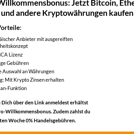
Willkommensbonus: Jetzt Bitcoin, Et
n explodiert. Mittlerweile bringen die meisten Airdrops auch 
und andere Kryptowährungen kaufen
n, an den kostenlosen Airdrops zu partizipieren, da hierfür ke
orteile:
ischer Anbieter mit ausgereiften
rheitskonzept
CA Lizenz
ige Gebühren
e Auswahl an Währungen
g: Mit Krypto Zinsen erhalten
lan-Funktion
Dich über den Link anmeldest erhältst
ro-Willkommensbonus. Zudem zahlst du
rsten Woche 0% Handelsgebühren.