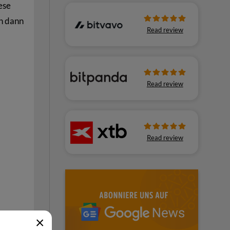
ese
an dann
Read review
Read review
Read review
×