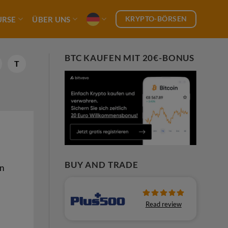
KRYPTO-BÖRSEN
URSE
ÜBER UNS
BTC KAUFEN MIT 20€-BONUS
T
BUY AND TRADE
en
Read review