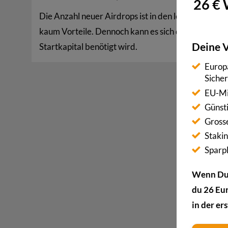
26 € 
Die Anzahl neuer Airdrops ist in den letzten Jahre
kaum Vorteile. Dennoch kann es sich durchaus lohne
Deine V
Startkapital benötigt wird.
Europä
Siche
EU-Mi
Günst
Gross
Stakin
Sparp
Wenn Du 
du 26 Eu
in der e