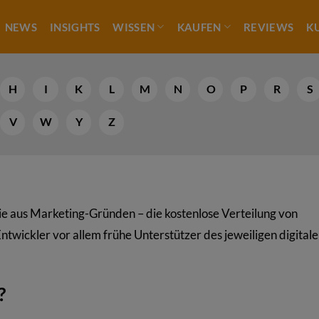
NEWS
INSIGHTS
WISSEN
KAUFEN
REVIEWS
K
H
I
K
L
M
N
O
P
R
S
V
W
Y
Z
inie aus Marketing-Gründen – die kostenlose Verteilung von
ntwickler vor allem frühe Unterstützer des jeweiligen digital
?