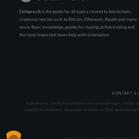
Coinpro.ch
is the guide for all topics related to blockchain,
cryptocurrencies such as Bitcoin, Ethereum, Ripple and many
more. Basic knowledge, guides for buying, active trading and
the most important news help with orientation.
KONTAKT & 
Risikohinweis: Der Kauf und Handel mit Kryptowährungen, Devisen und 
aufgeführten Anbietern. Verwenden Sie daher nur Geld, deren Verlust Sie
Nutzer, die aufgrund der veröffentlichten Inh