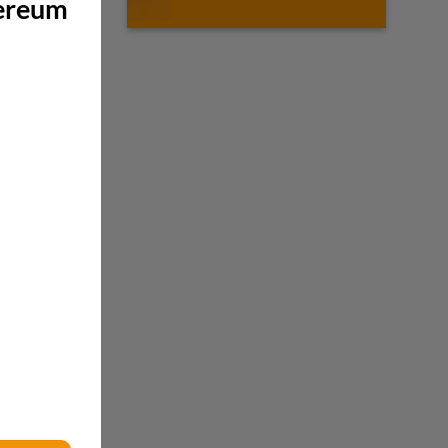
hereum
monetär
in