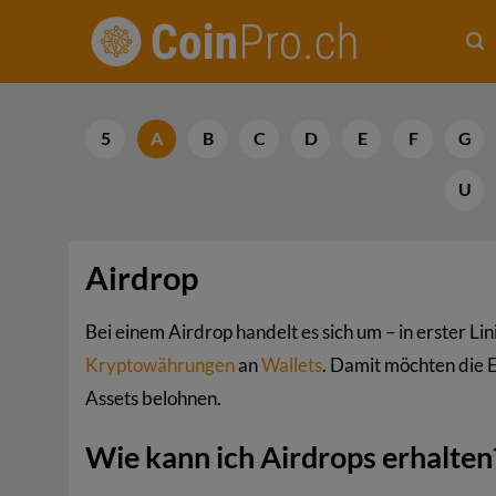
Zum
Inhalt
springen
5
A
B
C
D
E
F
G
U
Airdrop
Bei einem Airdrop handelt es sich um – in erster L
Kryptowährungen
an
Wallets
. Damit möchten die E
Assets belohnen.
Wie kann ich Airdrops erhalten