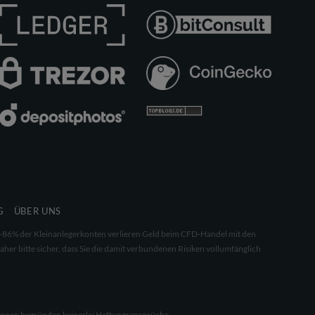
G
ÜBER UNS
 68-86% der Kleinanlegerkonten verlieren Geld beim CFD-Handel mit den
aher bitte sicher, dass Sie die damit verbundenen Risiken vollumfänglich
ationen begründen keinerlei Haftungsansprüche.