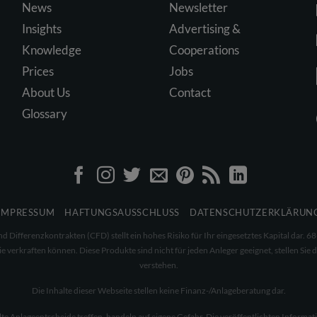
News
Newsletter
Insights
Advertising &
Knowledge
Cooperations
Prices
Jobs
About Us
Contact
Glossary
IMPRESSUM
HAFTUNGSAUSSCHLUSS
DATENSCHUTZERKLÄRUN
Differenzkontrakten (CFD) stellt ein hohes Risiko für Ihr eingesetztes Kapital dar.
 verkraften können. Diese Produkte sind nicht für jeden Anleger geeignet, stellen Sie d
verstehen.
Die Inhalte dieser Webseite stellen keine Finanz-/Anlageberatung dar.
alte Anlageentscheide treffen, handeln auf eigene Gefahr. Die veröffentlichten Inform