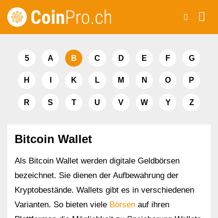
Zum
Inhalt
springen
5
A
B
C
D
E
F
G
H
I
K
L
M
N
O
P
R
S
T
U
V
W
Y
Z
Bitcoin Wallet
Als Bitcoin Wallet werden digitale Geldbörsen
bezeichnet. Sie dienen der Aufbewahrung der
Kryptobestände. Wallets gibt es in verschiedenen
Varianten. So bieten viele
Börsen
auf ihren