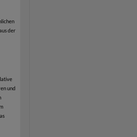
nlichen
aus der
lative
ren und
n
im
das