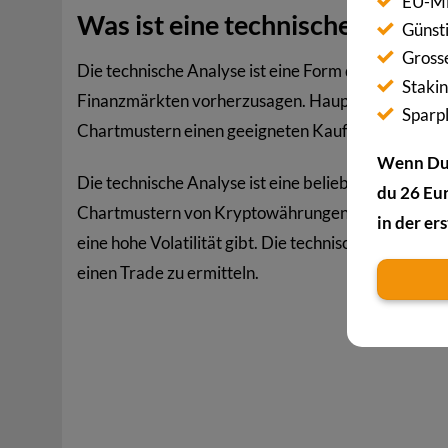
EU-Mi
Was ist eine technische Analys
Günst
Gross
Die technische Analyse ist eine Form der Finanzan
Stakin
Finanzmärkten vorherzusagen. Hauptziel der tech
Sparp
Chartmustern einen geeigneten Kauf- oder Verkau
Wenn Du 
Die technische Analyse ist eine beliebte Analysem
du 26 Eu
Chartmustern von Kryptowährungen ist die technisc
in der e
eine hohe Volatilität gibt. Die technische Analyse
einen Trade zu ermitteln.