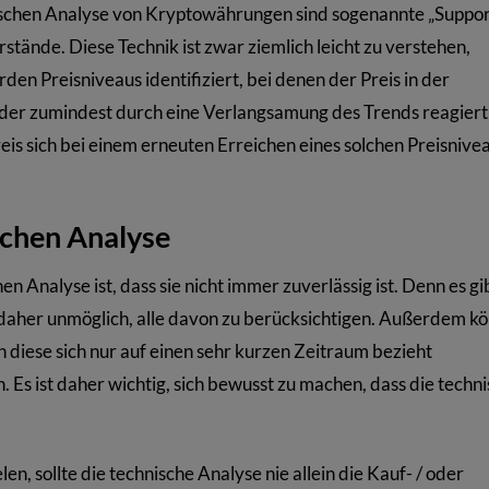
nischen Analyse von Kryptowährungen sind sogenannte „Suppor
tände. Diese Technik ist zwar ziemlich leicht zu verstehen,
en Preisniveaus identifiziert, bei denen der Preis in der
er zumindest durch eine Verlangsamung des Trends reagiert 
is sich bei einem erneuten Erreichen eines solchen Preisnive
schen Analyse
Analyse ist, dass sie nicht immer zuverlässig ist. Denn es gib
st daher unmöglich, alle davon zu berücksichtigen. Außerdem k
 diese sich nur auf einen sehr kurzen Zeitraum bezieht
. Es ist daher wichtig, sich bewusst zu machen, dass die techn
n, sollte die technische Analyse nie allein die Kauf- / oder