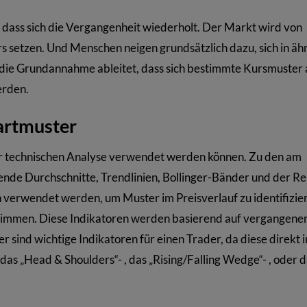
 dass sich die Vergangenheit wiederholt. Der Markt wird von
 setzen. Und Menschen neigen grundsätzlich dazu, sich in äh
h die Grundannahme ableitet, dass sich bestimmte Kursmuster 
erden.
artmuster
 der technischen Analyse verwendet werden können. Zu den am
nde Durchschnitte, Trendlinien, Bollinger-Bänder und der Re
nn verwendet werden, um Muster im Preisverlauf zu identifizie
estimmen. Diese Indikatoren werden basierend auf vergangene
sind wichtige Indikatoren für einen Trader, da diese direkt 
das „Head & Shoulders“- , das „Rising/Falling Wedge“- , oder 