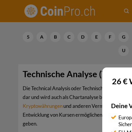
Zum
Inhalt
springen
5
A
B
C
D
E
F
G
U
Technische Analyse (Technica
26 € 
Die Technical Analysis oder Technische Analyse (T
dar und wird auch als Chartanalyse bezeichnet. 
Deine V
Kryptowährungen
und anderen Vermögenswerten so
Entwicklung von Kursen ermöglichen und so Hinwei
Europä
geben.
Siche