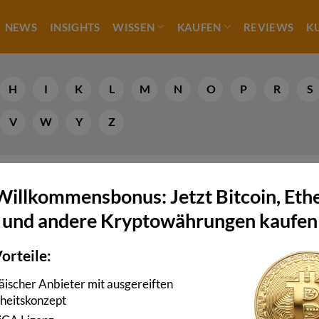
NEWS
INSIGHTS
WISSEN
KAUFEN
REVIEWS
K
H
I
K
L
M
N
O
P
R
S
V
W
Y
Z
l Analysis TA)
Willkommensbonus: Jetzt Bitcoin, Et
A) stellt einen Ansatz der Analyse zur Auswertung von Kursve
und andere Kryptowährungen kaufen
Anhand historischer Daten zu Kursbewegungen und Umsätzen b
orteile:
ll die TA Aussagen über die wahrscheinliche zukünftige
se auf den richtigen Zeitpunkt für günstige Käufe und Verkäu
ischer Anbieter mit ausgereiften
rheitskonzept