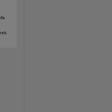
lle
reis