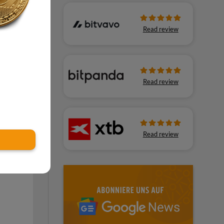
Read review
nds in
Read review
on
ngen
kte für
Read review