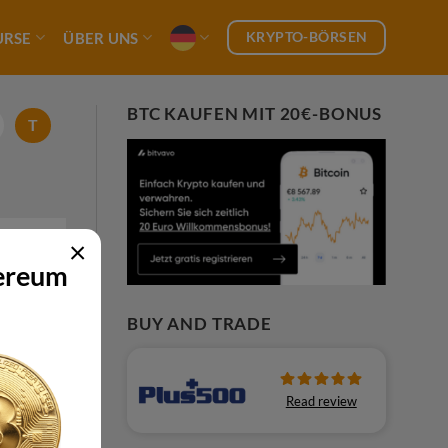
KRYPTO-BÖRSEN
URSE
ÜBER UNS
BTC KAUFEN MIT 20€-BONUS
T
×
hereum
rläufen
BUY AND TRADE
ei
fe
Read review