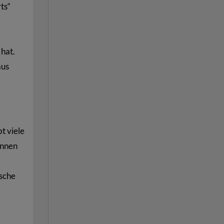
ts“
hat.
aus
t viele
önnen
ische