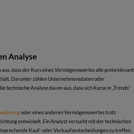
en Analyse
 aus, dass der Kurs eines Vermögenswertes alle preisrelevan
nthält. Darunter zählen Unternehmensdaten oder
ie technische Analyse davon aus, dass sich Kurse in „Trends“
towährung
oder eines anderen Vermögenswertes trotz
chtung entwickelt. Ein Analyst versucht mit der technischen
entsprechende Kauf- oder Verkaufsentscheidungen zu treffen.