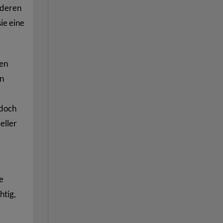
nderen
ie eine
ren
en
edoch
eller
e
htig,