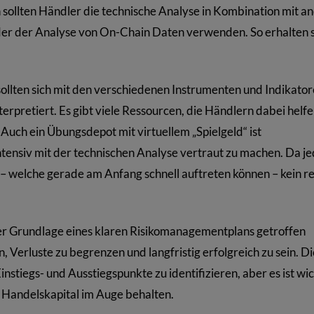
sollten Händler die technische Analyse in Kombination mit a
der der Analyse von On-Chain Daten verwenden. So erhalten s
ollten sich mit den verschiedenen Instrumenten und Indikato
erpretiert. Es gibt viele Ressourcen, die Händlern dabei helf
Auch ein Übungsdepot mit virtuellem „Spielgeld“ ist
intensiv mit der technischen Analyse vertraut zu machen. Da j
n – welche gerade am Anfang schnell auftreten können – kein re
er Grundlage eines klaren Risikomanagementplans getroffen
 Verluste zu begrenzen und langfristig erfolgreich zu sein. Di
nstiegs- und Ausstiegspunkte zu identifizieren, aber es ist wic
r Handelskapital im Auge behalten.