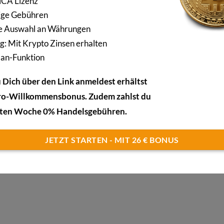
CA Lizenz
e?
ige Gebühren
e Auswahl an Währungen
alyse, die dafür verwendet wird, um Preisbewegungen und Tre
g: Mit Krypto Zinsen erhalten
nischen Analyse ist es, anhand von Handelsumsätzen und
lan-Funktion
fszeitpunkt für einen Vermögenswert zu bestimmen.
Dich über den Link anmeldest erhältst
ethode im Aktien- und Kryptomarkt. Gerade für die Analyse v
ro-Willkommensbonus. Zudem zahlst du
he Analyse sehr interessant, da es speziell bei Kryptowähru
rsten Woche 0% Handelsgebühren.
 kann helfen, selbst bei starken Kursschwankungen Einstiegspun
JETZT STARTEN - MIT 26 € BONUS