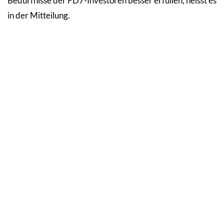
Bedürfnisse der FD7-Investoren besser erfüllen, heisst es
in der Mitteilung.