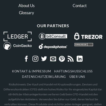
About Us
Contact
Glossary
OUR PARTNERS
KONTAKT & IMPRESSUM
HAFTUNGSAUSSCHLUSS
DATENSCHUTZERKLÄRUNG
ÜBER UNS
Risikohinweis: Der Kauf und Handel mit Kryptowährungen, Devisen und
Differenzkontrakten (CFD) stellt ein hohes Risiko für Ihr eingesetztes Kapital dar.
68-86% der Kleinanlegerkonten verlieren Geld beim CFD-Handel mit den
aufgeführten Anbietern. Verwenden Sie daher nur Geld, deren Verlust Sie
verkraften können. Diese Produkte sind nicht für jeden Anleger geeignet, stellen