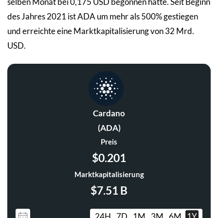
selben Monat bei 0,175 USD begonnen hatte. Seit Beginn
des Jahres 2021 ist ADA um mehr als 500% gestiegen
und erreichte eine Marktkapitalisierung von 32 Mrd.
USD.
Cardano
(ADA)
Preis
$0.201
Marktkapitalisierung
$7.51 B
24H
7D
1M
3M
6M
1Y