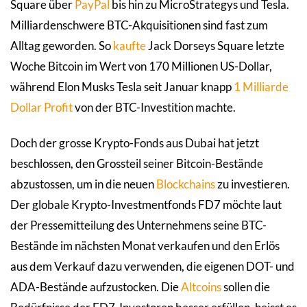
Square über
PayPal
bis hin zu MicroStrategys und Tesla.
Milliardenschwere BTC-Akquisitionen sind fast zum
Alltag geworden. So
kaufte
Jack Dorseys Square letzte
Woche Bitcoin im Wert von 170 Millionen US-Dollar,
während Elon Musks Tesla seit Januar knapp
1 Milliarde
Dollar Profit
von der BTC-Investition machte.
Doch der grosse Krypto-Fonds aus Dubai hat jetzt
beschlossen, den Grossteil seiner Bitcoin-Bestände
abzustossen, um in die neuen
Blockchains
zu investieren.
Der globale Krypto-Investmentfonds FD7 möchte laut
der Pressemitteilung des Unternehmens seine BTC-
Bestände im nächsten Monat verkaufen und den Erlös
aus dem Verkauf dazu verwenden, die eigenen DOT- und
ADA-Bestände aufzustocken. Die
Altcoins
sollen die