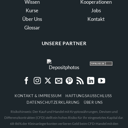
Wissen
Kooperationen
Kurse
Jobs
Über Uns
Kontakt
Glossar
UNSERE PARTNER
KONTAKT & IMPRESSUM
HAFTUNGSAUSSCHLUSS
DATENSCHUTZERKLÄRUNG
ÜBER UNS
Risikohinweis: Der Kauf und Handel mit Kryptowährungen, Devisen und
Differenzkontrakten (CFD) stellt ein hohes Risiko für Ihr eingesetztes Kapital dar.
68-86% der Kleinanlegerkonten verlieren Geld beim CFD-Handel mit den