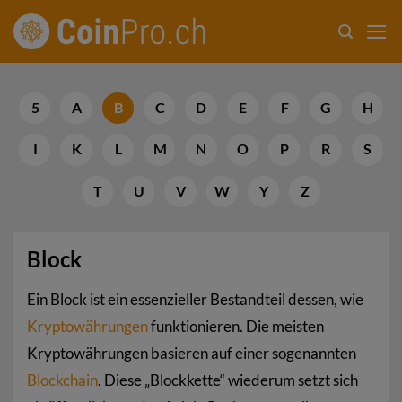
Zum
Inhalt
springen
5
A
B
C
D
E
F
G
H
I
K
L
M
N
O
P
R
S
T
U
V
W
Y
Z
Block
Ein Block ist ein essenzieller Bestandteil dessen, wie
Kryptowährungen
funktionieren. Die meisten
Kryptowährungen basieren auf einer sogenannten
Blockchain
. Diese „Blockkette“ wiederum setzt sich