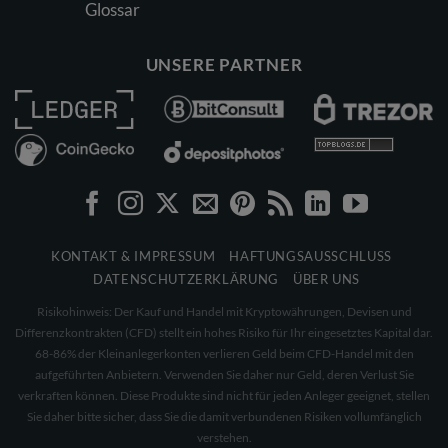
Glossar
UNSERE PARTNER
KONTAKT & IMPRESSUM
HAFTUNGSAUSSCHLUSS
DATENSCHUTZERKLÄRUNG
ÜBER UNS
Risikohinweis: Der Kauf und Handel mit Kryptowährungen, Devisen und
Differenzkontrakten (CFD) stellt ein hohes Risiko für Ihr eingesetztes Kapital dar.
68-86% der Kleinanlegerkonten verlieren Geld beim CFD-Handel mit den
aufgeführten Anbietern. Verwenden Sie daher nur Geld, deren Verlust Sie
verkraften können. Diese Produkte sind nicht für jeden Anleger geeignet, stellen
Sie daher bitte sicher, dass Sie die damit verbundenen Risiken vollumfänglich
verstehen.