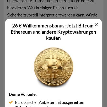
unerwünschte Transaktionen zu zensieren oder zu
blockieren. Was in einigen Fällen auch als
Sicherheitsvorteil interpretiert werden kann, würde
der Blockchain-Technologie jedoch eines ihrer
×
26 € Willkommensbonus: Jetzt Bitcoin,
elementaren Vorteile nehmen, die Neutralität bzw.
Ethereum und andere Kryptowährungen
ihre Unabhängigkeit.
kaufen
Single Point of Failure
ist ein weiterer Nachteil von
Zentralität, da es nur einen einzigen Ausfallpunkt
gibt. Versagt dieser, wäre die gesamte Blockchain
betroffen. Das wäre unter anderem für Anleger mit
hohem Vermögen an Kryptowährungen sehr
gefährlich.
Deine Vorteile:
Fazit
Europäischer Anbieter mit ausgereiften
Zentralisierung in der Blockchain-Technologie ist ein