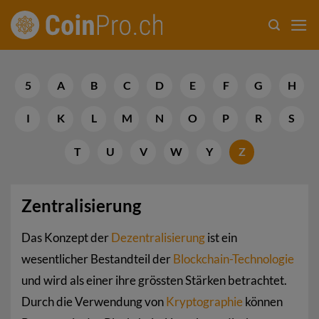
Zum
Inhalt
springen
5
A
B
C
D
E
F
G
H
I
K
L
M
N
O
P
R
S
T
U
V
W
Y
Z
Zentralisierung
Das Konzept der
Dezentralisierung
ist ein
wesentlicher Bestandteil der
Blockchain-Technologie
und wird als einer ihre grössten Stärken betrachtet.
Durch die Verwendung von
Kryptographie
können