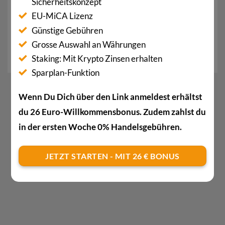
Sicherheitskonzept
komplexes Thema und erfordert eine sorgfältige
EU-MiCA Lizenz
Überwachung, um sicherzustellen, dass die Vorteile
Günstige Gebühren
der dezentralen Natur der Blockchain erhalten
Grosse Auswahl an Währungen
bleiben.
Staking: Mit Krypto Zinsen erhalten
Sparplan-Funktion
Wenn Du Dich über den Link anmeldest erhältst
du 26 Euro-Willkommensbonus. Zudem zahlst du
in der ersten Woche 0% Handelsgebühren.
JETZT STARTEN - MIT 26 € BONUS