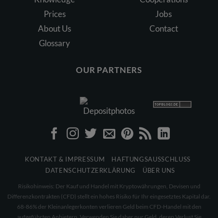
Prices
Jobs
About Us
Contact
Glossary
OUR PARTNERS
KONTAKT & IMPRESSUM
HAFTUNGSAUSSCHLUSS
DATENSCHUTZERKLÄRUNG
ÜBER UNS
Risikohinweis: Der Kauf und Handel mit Kryptowährungen, Devisen und
Differenzkontrakten (CFD) stellt ein hohes Risiko für Ihr eingesetztes Kapital dar.
68-86% der Kleinanlegerkonten verlieren Geld beim CFD-Handel mit den
aufgeführten Anbietern. Verwenden Sie daher nur Geld, deren Verlust Sie