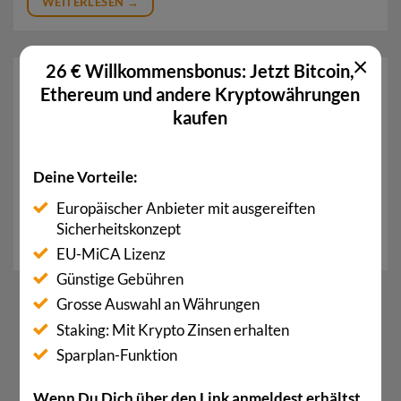
WEITERLESEN
→
×
26 € Willkommensbonus: Jetzt Bitcoin,
Token
Ethereum und andere Kryptowährungen
Ein Token ist eine digitale Einheit, die in einem
kaufen
Blockchain-Netzwerk erstellt und ausgegeben wird.
Token können für verschiedene Zwecke verwendet
Deine Vorteile:
werden, einschließlich des Handelns, der…
Europäischer Anbieter mit ausgereiften
Sicherheitskonzept
WEITERLESEN
→
EU-MiCA Lizenz
Günstige Gebühren
Grosse Auswahl an Währungen
1
…
18
19
20
21
22
Staking: Mit Krypto Zinsen erhalten
23
24
Sparplan-Funktion
Wenn Du Dich über den Link anmeldest erhältst