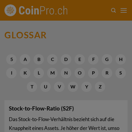
Zum
Inhalt
springen
GLOSSAR
5
A
B
C
D
E
F
G
H
I
K
L
M
N
O
P
R
S
T
U
V
W
Y
Z
Stock-to-Flow-Ratio (S2F)
Das Stock-to-Flow-Verhältnis bezieht sich auf die
Knappheit eines Assets. Je höher der Wert ist, umso